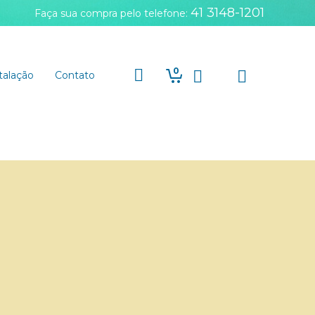
41 3148-1201
Faça sua compra pelo telefone:
0
talação
Contato