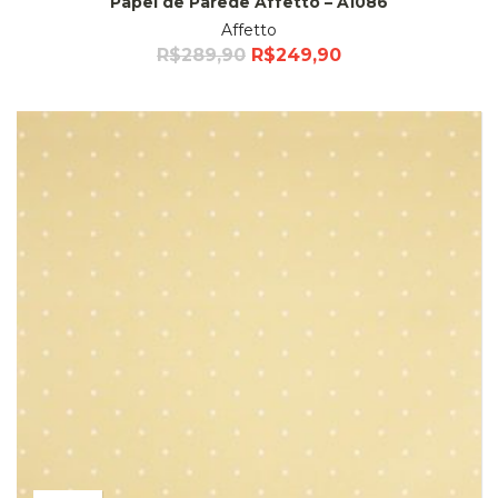
Papel de Parede Affetto – A1086
Affetto
R$
289,90
R$
249,90