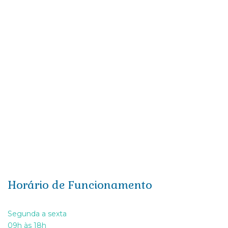
Rodapés e Guarnições
Rodapé RM427 (7,3cm)
Rodapés e Guarnições
Rodapé RM418 (12cm)
Rodapés e Guarnições
Horário de Funcionamento
Segunda a sexta
09h às 18h