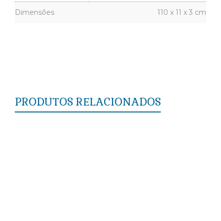
Dimensões
110 x 11 x 3 cm
PRODUTOS RELACIONADOS
Rodapé RM407 (7cm)
Rodapés e Guarnições
Rodapé RM429 (11cm)