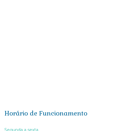
Papel de Parede Il Primo – A1077
Il Primo
Horário de Funcionamento
Segunda a sexta