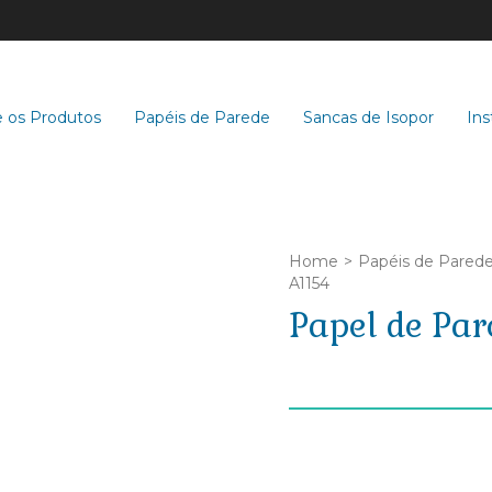
 os Produtos
Papéis de Parede
Sancas de Isopor
Ins
Home
>
Papéis de Pared
A1154
Papel de Par