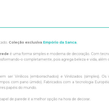
tado.
Coleção exclusiva
Empório da Sanca
.
arede
é uma forma simples e moderna de decoração. Com tecnol
ansformando-o completamente, pois agrega beleza e vida, além d
m ser Vinílicos (emborrachados) e Vinilizados (simples). Os v
impos com pano úmido). Fabricados com a tecnologia Européia,
res papéis do mundo.
papel de parede é a melhor opção na hora de decorar.