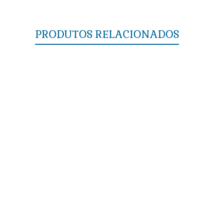
PRODUTOS RELACIONADOS
Papel de Parede Il Primo – A1053
Papel de Parede Il Primo – A1059