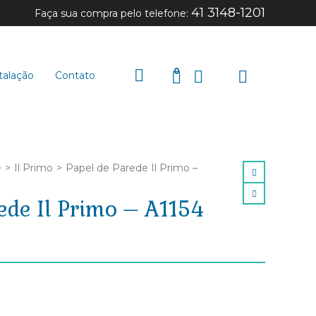
41 3148-1201
Faça sua compra pelo telefone:
0
talação
Contato
e
>
Il Primo
>
Papel de Parede Il Primo –
ede Il Primo – A1154