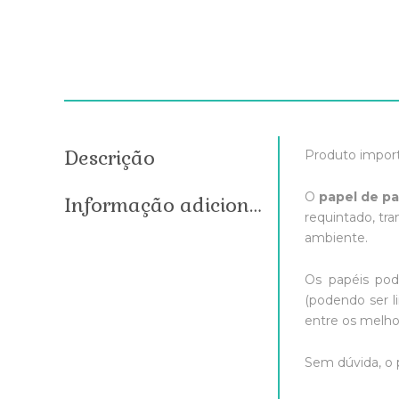
Descrição
Produto impor
O
papel de p
Informação adicional
requintado, tr
ambiente.
Os papéis pode
(podendo ser l
entre os melho
Sem dúvida, o 