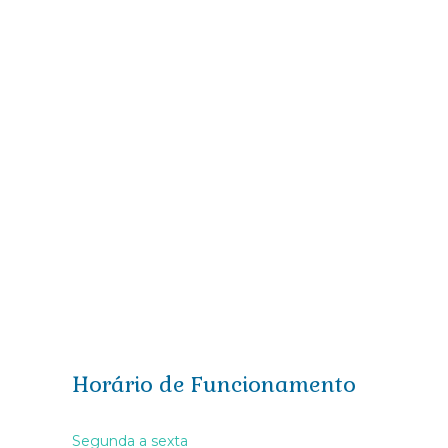
Papel de Parede Il Primo – A1062
Papel de Parede Il Primo – A1048
Horário de Funcionamento
Segunda a sexta