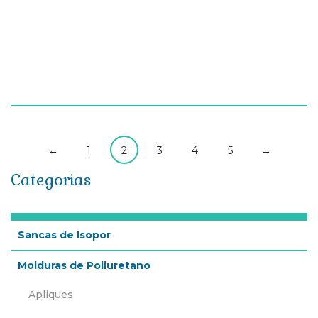
Papel de Parede Il Primo – A1097
Il Primo
←
1
2
3
4
5
→
Categorias
Sancas de Isopor
Molduras de Poliuretano
Apliques